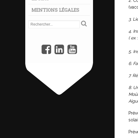
2. C
(vac
MENTIONS LÉGALES
3. Li
4. I
( ex
5. I
6. F
7. R
8. U
Moût
Aigu
Prév
solai
Prév