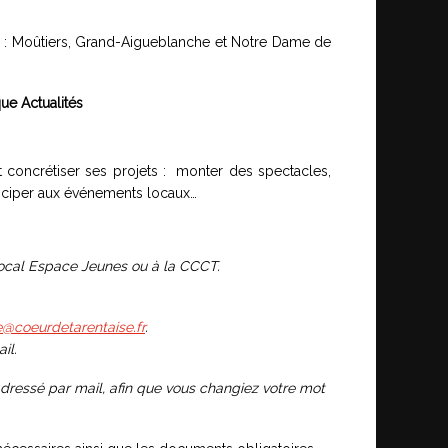
es : Moûtiers, Grand-Aigueblanche et Notre Dame de
ue Actualités
t concrétiser ses projets : monter des spectacles,
rticiper aux événements locaux…
 local Espace Jeunes ou à la CCCT.
se@
coeurdetarentaise.fr
.
il.
adressé par mail, afin que vous changiez votre mot