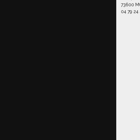
73600 M
04 79 24 