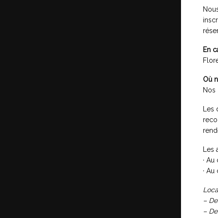
Nous
insc
rése
En ca
Flor
Où n
Nos 
Les 
reco
rend
Les 
· Au
· Au
Loca
– De
– De