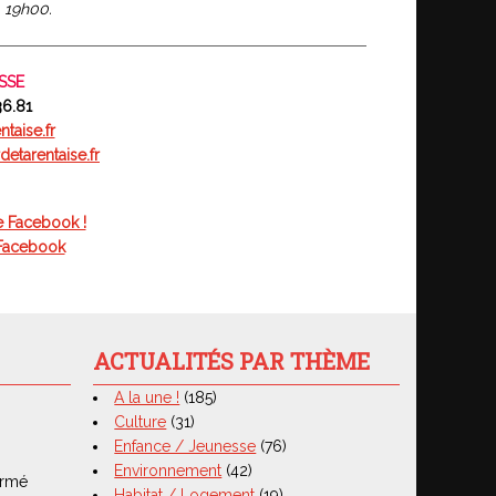
 19h00.
ESSE
36.81
taise.fr
detarentaise.fr
e Facebook !
 Facebook
ACTUALITÉS PAR THÈME
A la une !
(185)
Culture
(31)
Enfance / Jeunesse
(76)
Environnement
(42)
ermé
Habitat / Logement
(19)