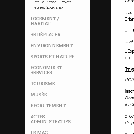
Cons
Info Jeunesse – Projets
jeunes (11-29 ans)
Des 
LOGEMENT /
Bria
HABITAT
R
SE DÉPLACER
… et
ENVIRONNEMENT
L’Es
SPORTS ET NATURE
orga
ECONOMIE ET
Ins
SERVICES
DORE
TOURISME
Inscr
MUSÉE
Dema
Il n
RECRUTEMENT
ACTES
1. U
ADMINISTRATIFS
de p
LE MAG