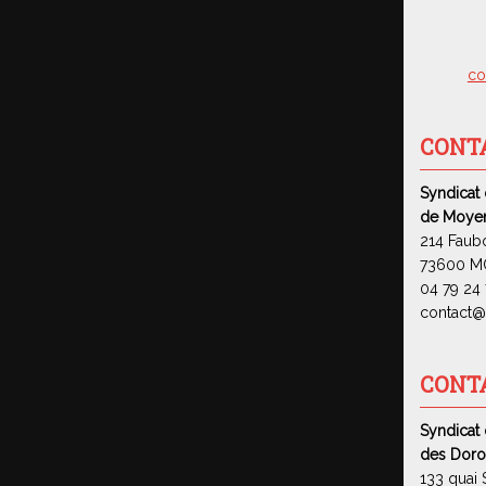
co
CONT
Syndicat
de Moyen
214 Faub
73600 M
04 79 24 
contact@s
CONT
Syndicat 
des Doro
133 quai 