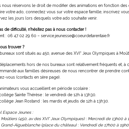
 nous réservons le droit de modifier des animations en fonction des 
rire votre ado, connectez vous sur votre espace famille, inscrivez vous
rvez les jours lors desquels votre ado souhaite venir.
s de difficulté, n’hésitez pas à nous contacter !
ent : 06 47 02 29 60 – service.jeunesse@
coeurdetarentaie.fr
ous trouver ?
bureaux sont situés au 450, avenue des XVI° Jeux Olympiques à Moûti
déplacements hors de nos bureaux sont relativement fréquents et, à cer
mmandé aux familles désireuses de nous rencontrer de prendre conta
ez-vous (contacts en 1ère page).
animateurs vous accueillent en période scolaire :
 collège Sainte Thérèse : le vendredi de 12h à 13h30.
 collège Jean Rostand : les mardis et jeudis de 12h à 13h30.
l Espace Jeunes :
 Moûtiers (450, av des XVI° Jeux Olympiques) : Mercredi de 13h00 à
 Grand-Aigueblanche (place du château) : Vendredi de 17h00 à 19h0