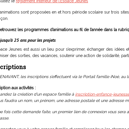
ultez le
règlement intérieur de l’Espace Jeunes
animations sont proposées en et hors période scolaire sur trois sit
nçon.
etrouvez les programmes d’animations au fil de l’année dans la rubriq
 jusqu’à 25 ans pour les projets
pace Jeunes est aussi un lieu pour s’exprimer, échanger des idées e
niser des sorties, des vacances, soutenir une action de solidarité, pa
criptions
NAVANT, les inscriptions s’effectuent via le Portail famille iNoé, au
iption aux activités :
ndez la création d’un espace famille à
inscription-enfance-jeunes
ous faudra un nom, un prénom, une adresse postale et une adresse ma
ne fois cette demande faite, un premier lien de connexion vous sera 
asse.