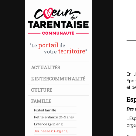
portail
"Le
de
territoire
votre
"
ACTUALITÉS
En l
L’INTERCOMMUNALITÉ
Spor
et d
CULTURE
Es
FAMILLE
Des 
Portail famille
Petite enfance (0-6 ans)
L’Es
Enfance (3-11 ans)
orga
Jeunesse (11-25 ans)