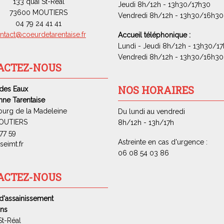
133 quai St-Réal
Jeudi 8h/12h - 13h30/17h30
73600 MOUTIERS
Vendredi 8h/12h - 13h30/16h30
04 79 24 41 41
ntact@coeurdetarentaise.fr
Accueil téléphonique :
Lundi - Jeudi 8h/12h - 13h30/1
Vendredi 8h/12h - 13h30/16h30
ACTEZ-NOUS
NOS HORAIRES
 des Eaux
ne Tarentaise
ourg de la Madeleine
Du lundi au vendredi
OUTIERS
8h/12h - 13h/17h
77 59
Astreinte en cas d'urgence :
eimt.fr
06 08 54 03 86
ACTEZ-NOUS
d'assainissement
ns
St-Réal