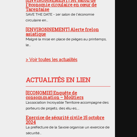
[ENVIRONNEMENT] 1er salon de
l’économie circulaire en cœur de
Tarentaise
SAVE THE DATE - 1er salon de l'économie
circulaire en…
[ENVIRONNEMENT] Alerte frelon
asiatique
Malgré la mise en place de pièges au printemps,
le…
> Voir toutes les actualités
ACTUALITÉS EN LIEN
[ECONOMIE] Enquête de
consommation – Moûtiers
L’association Incroyable Territoire accompagne des
porteurs de projets, des élu·es,…
Exercice de sécurité civile 15 octobre
2024
La préfecture de la Savoie organise un exercice de
sécurité…